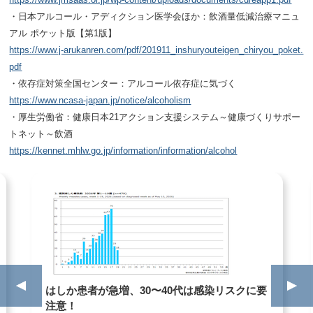
・日本アルコール・アディクション医学会ほか：飲酒量低減治療マニュ
アル ポケット版【第1版】
https://www.j-arukanren.com/pdf/201911_inshuryouteigen_chiryou_poket.
pdf
・依存症対策全国センター：アルコール依存症に気づく
https://www.ncasa-japan.jp/notice/alcoholism
・厚生労働省：健康日本21アクション支援システム～健康づくりサポー
トネット～飲酒
https://kennet.mhlw.go.jp/information/information/alcohol
はしか患者が急増、30〜40代は感染リスクに要
注意！