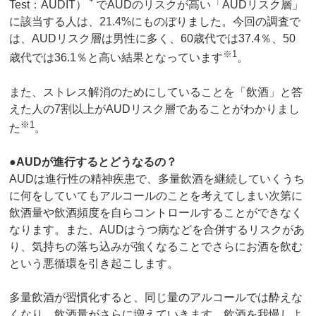
＊
Test：AUDIT）
でAUDのリスクが高い「AUDリスク層」
に該当する人は、21.4%にものぼりました。今回の調査で
は、AUDリスク層は男性に多く、60歳代では37.4％、50
※1
歳代では36.1％と高い結果となっています
。
また、ストレス解消のためにしていることを「飲酒」と答
えた人の7割以上がAUDリスク層であることがわかりまし
※1
た
。
●AUDが進行するとどうなるの？
AUDは進行性の精神疾患で、多量飲酒を継続していくうち
に何をしていてもアルコールのことを考えてしまい次第に
飲酒量や飲酒頻度を自らコントロールすることができなく
なります。また、AUDはうつ病などを合併するリスクがあ
り、気持ちの落ち込みが強くなることでさらにお酒を飲む
という悪循環を引き起こします。
多量飲酒が習慣化すると、同じ量のアルコールでは酔えな
くなり、飲酒量がさらに増えていきます。飲酒を我慢しよ