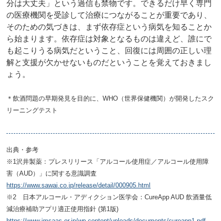
分は大丈夫」という過信も禁物です。できるだけ早く専門
の医療機関を受診して治療につながることが重要であり、
そのための気づきは、まず依存症という病気を知ることか
ら始まります。依存症は対象となるものは違えど、誰にで
も起こりうる病気だということ、回復には周囲の正しい理
解と支援が欠かせないものだということを覚えておきまし
ょう。
＊飲酒問題の早期発見を目的に、WHO（世界保健機関）が開発したスク
リーニングテスト
出典・参考
※1沢井製薬：プレスリリース「アルコール使用症／アルコール使用障
害（AUD）」に関する意識調査
https://www.sawai.co.jp/release/detail/000905.html
※2 日本アルコール・アディクション医学会：CureApp AUD 飲酒量低
減治療補助アプリ適正使用指針 (第1版)
https://www.jmsaas.or.jp/wp-content/uploads/documents/cureapp1.pdf